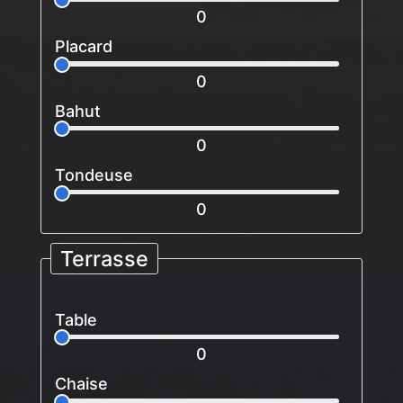
0
Placard
0
Bahut
0
Tondeuse
0
Terrasse
Table
0
Chaise