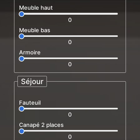
Meuble haut
0
Meuble bas
0
Armoire
0
Séjour
Fauteuil
0
Canapé 2 places
0