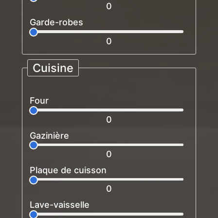
0
Garde-robes
0
Cuisine
Four
0
Gazinière
0
Plaque de cuisson
0
Lave-vaisselle