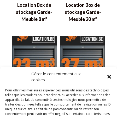
Location Box de
Location Box de
stockage Garde-
stockage Garde-
Meuble 8 m³
Meuble 20 m³
Gérer le consentement aux
cookies
Location Box de
Location Box de
Pour offrir les meilleures expériences, nous utilisons des technologies
stockage Garde-
stockage Garde-
telles que les cookies pour stocker et/ou accéder aux informations des
appareils. Le fait de consentir à ces technologies nous permettra de
Meuble 23m³
Meuble 37 m³
traiter des données telles que le comportement de navigation ou les ID
uniques sur ce site. Le fait de ne pas consentir ou de retirer son
consentement peut avoir un effet négatif sur certaines caractéristiques